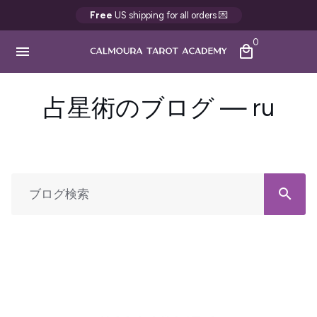
ス
Free
US shipping for all orders 💌
キ
0
ッ
menu
local_mall
プ
し
て
占星術のブログ
— ru
コ
ン
テ
ン
ツ
search
に
移
動
す
る