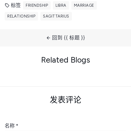
标签
local_offer
FRIENDSHIP
LIBRA
MARRIAGE
RELATIONSHIP
SAGITTARIUS
回到 {{ 标题 }}
arrow_back
Related Blogs
发表评论
名称 *