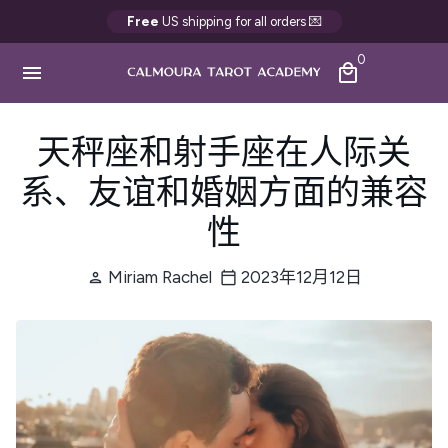
跳
Free
US shipping for all orders 💌
到
0
内
menu
local_mall
容
天秤座和射手座在人际关
系、友谊和婚姻方面的兼容
性
Miriam Rachel
2023年12月12日
person
calendar_today