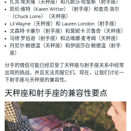
扎克·埃夫隆（天秤座）和凡妮莎·哈金斯（射手座）
凯伦·维特（Karen Witter）（射手座）和查克·洛尔
（Chuck Lorre）（天秤座）
Lil Wayne（天秤座）和 Lauren London（射手座）
文森特·卡塞尔（射手座）和莫妮卡·贝鲁奇（天秤座）
马修·罗伯逊（射手座）和达维娜·麦考姆（天秤座）
丹尼尔·鲍德温（天秤座）和伊丽莎白·鲍德温（射手
座）
分手的情侣可能已经忍受了天秤座与射手座关系中经常
出现的挑战，并且无法克服它们。现在，让我们讨论一
下射手座与天秤座的兼容性。
天秤座和射手座的兼容性要点